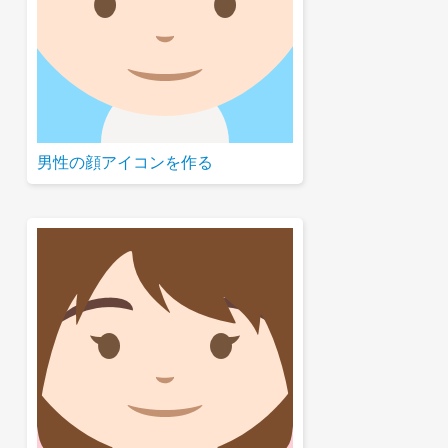
男性の顔アイコンを作る